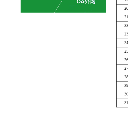
2
2
2
2
2
2
2
2
2
2
3
3