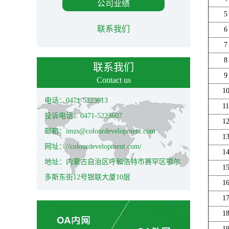
公司业绩
5
联系我们
6
7
8
联系我们
9
Contact us
1
电话：0471-5223613
11
投诉电话：0471-5223607
1
邮箱：imzs@colourdevelopment.com
1
网址：//colourdevelopment.com/
1
地址：内蒙古自治区呼和浩特市赛罕区鄂尔
1
多斯东街12号银联大厦10层
1
1
1
1